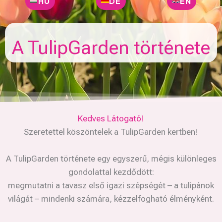
HU
DE
EN
A TulipGarden története
Kedves Látogató!
Szeretettel köszöntelek a TulipGarden kertben!
A TulipGarden története egy egyszerű, mégis különleges
gondolattal kezdődött:
megmutatni a tavasz első igazi szépségét – a tulipánok
világát – mindenki számára, kézzelfogható élményként.