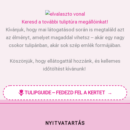
Keresd a további tuliptúra megállóinkat!
Kívánjuk, hogy mai látogatásod során is megtaláld azt
az élményt, amelyet magaddal vihetsz – akár egy nagy
csokor tulipánban, akár sok szép emlék formájában.
Köszönjük, hogy ellátogattál hozzánk, és kellemes
időtöltést kívánunk!
TULIPGUIDE – FEDEZD FEL A KERTET
→
NYITVATARTÁS