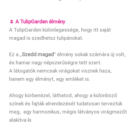
🌷 A TulipGarden élmény
A TulipGarden különlegessége, hogy itt saját
magad is szedhetsz tulipánokat.
Ez a „
Szedd magad
” élmény sokak számára új volt,
és hamar nagy népszerűségre tett szert.
A látogatók nemcsak virágokat visznek haza,
hanem egy élményt, egy emléket is.
Ahogy körbenézel, láthatod, ahogy a különböző
színek és fajták elrendezését tudatosan terveztük
meg, egy harmonikus, mégis látványos virágmezőt
alakítva ki.