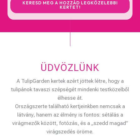
KERESD MEG A HOZZÁD LEGKÖZELEBBI
KERTET!
ÜDVÖZLÜNK
A TulipGarden kertek azért jöttek létre, hogy a
tulipánok tavaszi szépségét mindenki testközelből
élhesse át.
Országszerte található kertjeinkben nemcsak a
látvány, hanem az élmény is fontos: sétálás a
virágmezők között, fotózás, és a „szedd magad”
virágszedés öröme.