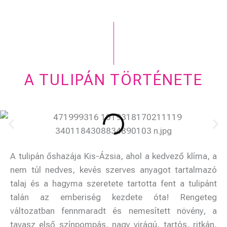
kertünk
alapanyagok
csodáit!
kal.
A TULIPÁN TÖRTÉNETE
A tulipán őshazája Kis-Ázsia, ahol a kedvező klíma, a
nem túl nedves, kevés szerves anyagot tartalmazó
talaj és a hagyma szeretete tartotta fent a tulipánt
talán az emberiség kezdete óta! Rengeteg
változatban fennmaradt és nemesített növény, a
tavasz első színpompás, nagy virágú, tartós, ritkán,