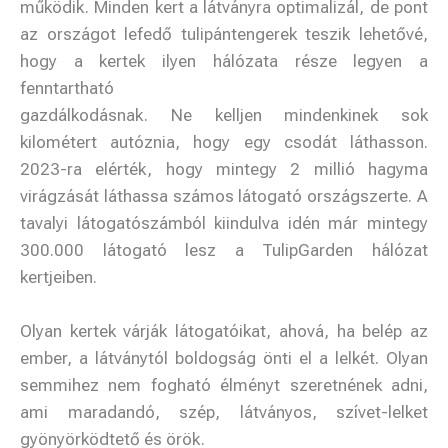
működik. Minden kert a látványra optimalizál, de pont
az országot lefedő tulipántengerek teszik lehetővé,
hogy a kertek ilyen hálózata része legyen a
fenntartható
gazdálkodásnak. Ne kelljen mindenkinek sok
kilométert autóznia, hogy egy csodát láthasson.
2023-ra elérték, hogy mintegy 2 millió hagyma
virágzását láthassa számos látogató országszerte. A
tavalyi látogatószámból kiindulva idén már mintegy
300.000 látogató lesz a TulipGarden hálózat
kertjeiben.
Olyan kertek várják látogatóikat, ahová, ha belép az
ember, a látványtól boldogság önti el a lelkét. Olyan
semmihez nem fogható élményt szeretnének adni,
ami maradandó, szép, látványos, szívet-lelket
gyönyörködtető és örök.