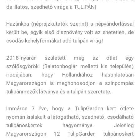
de illatos, szedhető virága a TULIPÁN!
Hazánkba (néprajzkutatók szerint) a népvándorlással
került be, egyik első dísznövény volt az ehetetlen, de
csodás kehelyformákat adó tulipán virág!
2018-nyarán született meg az ötlet egy
szőlősgyöröki (Balatonboglár melletti kis település)
irodájában, hogy Hollandiához hasonlatosan
Magyarországon is meghonosodjon a színpompás
tulipánmezők látványa és a tulipán szeretete.
Immáron 7 éve, hogy a TulipGarden kert ötlete
nyomán kialakult a látogatható, szedhető, csodálható
tulipánoskertek hagyománya. Jelenleg
Magyarországon 12 TulipGarden tulipánoskert