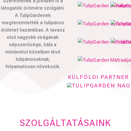
Szeretnének a jövőben is a
látogatók örömére szolgálni.
A TulipGardenek
megteremtették a tulipános
őrületet hazánkban. A tavasz
első nagyobb virágának
népszerűsége, hála a
mindenhol közelben lévő
tulipánosoknak,
folyamatosan növekszik.
KÜLFÖLDI PARTNER
SZOLGÁLTATÁSAINK