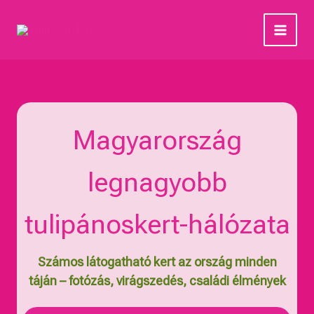
Skip
to
content
Magyarország
legnagyobb
tulipánoskert-hálózata
Számos látogatható kert az ország minden
táján – fotózás, virágszedés, családi élmények