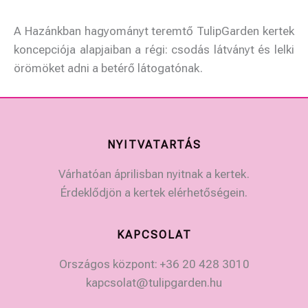
A Hazánkban hagyományt teremtő TulipGarden kertek
koncepciója alapjaiban a régi: csodás látványt és lelki
örömöket adni a betérő látogatónak.
NYITVATARTÁS
Várhatóan áprilisban nyitnak a kertek.
Érdeklődjön a kertek elérhetőségein.
KAPCSOLAT
Országos központ: +36 20 428 3010
kapcsolat@tulipgarden.hu