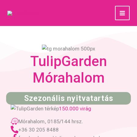
Skip
to
content
TulipGarden
Mórahalom
Szezonális nyitvatartás
150.000 virág
Mórahalom, 0185/144 hrsz.
+36 30 205 8488