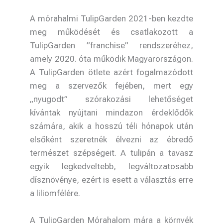
A mórahalmi TulipGarden 2021-ben kezdte
meg működését és csatlakozott a
TulipGarden ”franchise” rendszeréhez,
amely 2020. óta működik Magyarországon.
A TulipGarden ötlete azért fogalmazódott
meg a szervezők fejében, mert egy
„nyugodt” szórakozási lehetőséget
kívántak nyújtani mindazon érdeklődők
számára, akik a hosszú téli hónapok után
elsőként szeretnék élvezni az ébredő
természet szépségeit. A tulipán a tavasz
egyik legkedveltebb, legváltozatosabb
dísznövénye, ezért is esett a választás erre
a liliomfélére.
A TulipGarden Mórahalom mára a környék