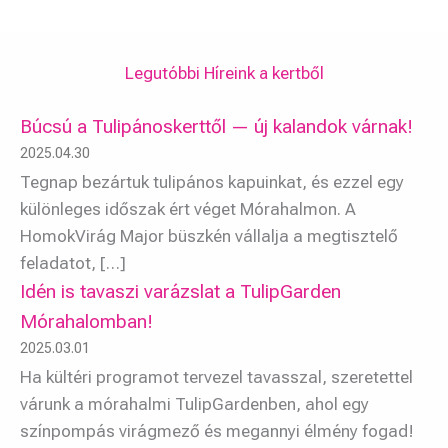
Legutóbbi Híreink a kertből
Búcsú a Tulipánoskerttől — új kalandok várnak!
2025.04.30
Tegnap bezártuk tulipános kapuinkat, és ezzel egy
különleges időszak ért véget Mórahalmon. A
HomokVirág Major büszkén vállalja a megtisztelő
feladatot, […]
Idén is tavaszi varázslat a TulipGarden
Mórahalomban!
2025.03.01
Ha kültéri programot tervezel tavasszal, szeretettel
várunk a mórahalmi TulipGardenben, ahol egy
színpompás virágmező és megannyi élmény fogad!