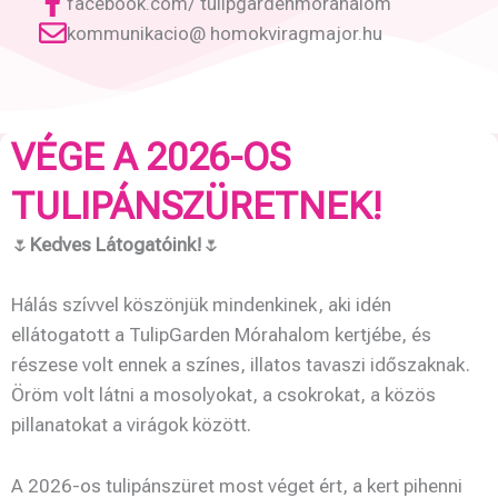
facebook.com/ tulipgardenmorahalom
kommunikacio@ homokviragmajor.hu
VÉGE A 2026-OS
TULIPÁNSZÜRETNEK!
🌷
Kedves Látogatóink!
🌷
Hálás szívvel köszönjük mindenkinek, aki idén
ellátogatott a TulipGarden Mórahalom kertjébe, és
részese volt ennek a színes, illatos tavaszi időszaknak.
Öröm volt látni a mosolyokat, a csokrokat, a közös
pillanatokat a virágok között.
A 2026-os tulipánszüret most véget ért, a kert pihenni