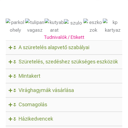
Tudnivalók / Etikett
🌷 A szüretelés alapvető szabályai
🌷 Szüretelés, szedéshez szükséges eszközök
🌷 Mintakert
🌷 Virághagymák vásárlása
🌷 Csomagolás
🌷 Házikedvencek