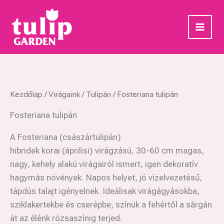
Skip
to
content
Kezdőlap
/
Virágaink
/
Tulipán
/ Fosteriana tulipán
Fosteriana tulipán
A Fosteriana (császártulipán)
hibridek korai (áprilisi) virágzású, 30-60 cm magas,
nagy, kehely alakú virágairól ismert, igen dekoratív
hagymás növények. Napos helyet, jó vízelvezetésű,
tápdús talajt igényelnek. Ideálisak virágágyásokba,
sziklakertekbe és cserépbe, színük a fehértől a sárgán
át az élénk rózsaszínig terjed.