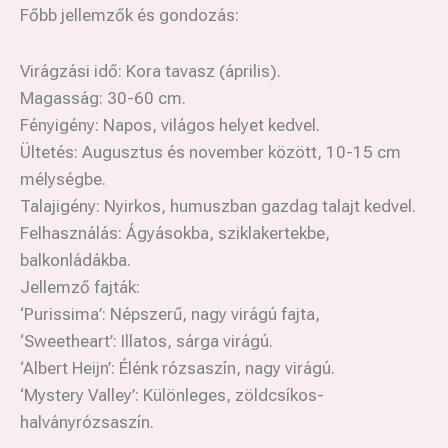
Főbb jellemzők és gondozás:
Virágzási idő: Kora tavasz (április).
Magasság: 30-60 cm.
Fényigény: Napos, világos helyet kedvel.
Ültetés: Augusztus és november között, 10-15 cm
mélységbe.
Talajigény: Nyirkos, humuszban gazdag talajt kedvel.
Felhasználás: Ágyásokba, sziklakertekbe,
balkonládákba.
Jellemző fajták:
‘Purissima’: Népszerű, nagy virágú fajta,
‘Sweetheart’: Illatos, sárga virágú.
‘Albert Heijn’: Élénk rózsaszín, nagy virágú.
‘Mystery Valley’: Különleges, zöldcsíkos-
halványrózsaszín.