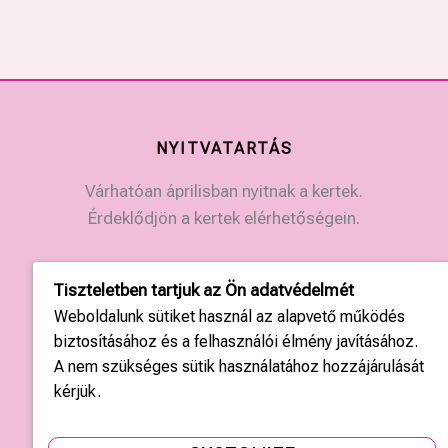
NYITVATARTÁS
Várhatóan áprilisban nyitnak a kertek.
Érdeklődjön a kertek elérhetőségein.
KAPCSOLAT
Tiszteletben tartjuk az Ön adatvédelmét
Weboldalunk sütiket használ az alapvető működés
Országos központ: +36 20 428 3010
biztosításához és a felhasználói élmény javításához.
kapcsolat@tulipgarden.hu
A nem szükséges sütik használatához hozzájárulását
kérjük.