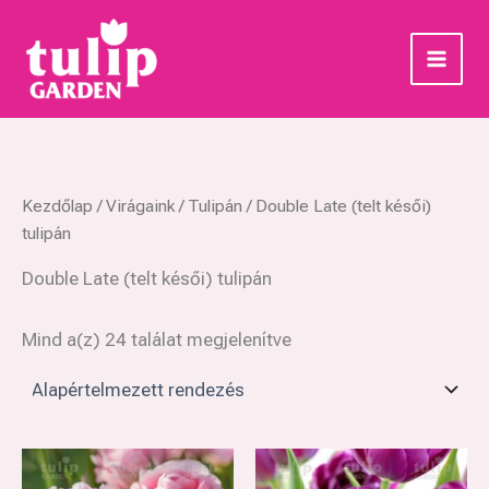
Skip
to
content
Kezdőlap
/
Virágaink
/
Tulipán
/ Double Late (telt késői)
tulipán
Double Late (telt késői) tulipán
Mind a(z) 24 találat megjelenítve