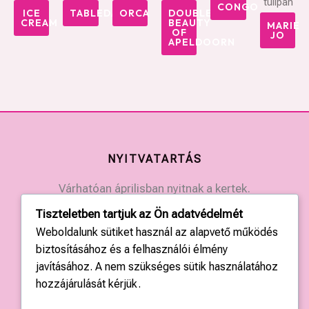
tulipán
CONGO
ICE
TABLEDANCE
ORCA
DOUBLE
CREAM
BEAUTY
MARIE
OF
JO
APELDOORN
NYITVATARTÁS
Várhatóan áprilisban nyitnak a kertek.
Érdeklődjön a kertek elérhetőségein.
Tiszteletben tartjuk az Ön adatvédelmét
Weboldalunk sütiket használ az alapvető működés
KAPCSOLAT
biztosításához és a felhasználói élmény
javításához. A nem szükséges sütik használatához
Országos központ: +36 20 428 3010
hozzájárulását kérjük.
kapcsolat@tulipgarden.hu