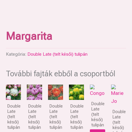
Margarita
Kategória:
Double Late (telt késői) tulipán
További fajták ebből a csoportból
Double
Double
Double
Double
Double
Late
Late
Late
Late
Late
Double
(telt
(telt
(telt
(telt
(telt
Late
késői)
késői)
késői)
késői)
késői)
(telt
tulipán
tulipán
tulipán
tulipán
tulipán
késői)