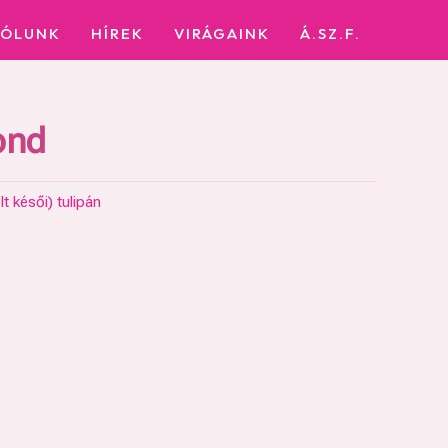
RÓLUNK
HÍREK
VIRÁGAINK
Á.SZ.F.
ond
t késői) tulipán