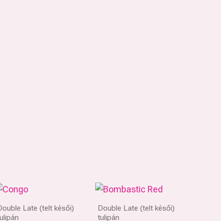
Double Late (telt késői)
Double Late (telt késői)
tulipán
tulipán