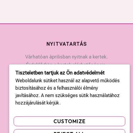
NYITVATARTÁS
Várhatóan áprilisban nyitnak a kertek.
Érdeklődjön a kertek elérhetőségein.
Tiszteletben tartjuk az Ön adatvédelmét
Weboldalunk sütiket használ az alapvető működés
KAPCSOLAT
biztosításához és a felhasználói élmény
javításához. A nem szükséges sütik használatához
Országos központ: +36 20 428 3010
hozzájárulását kérjük.
kapcsolat@tulipgarden.hu
CUSTOMIZE