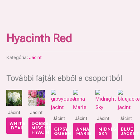
Hyacinth Red
Kategória:
Jácint
További fajták ebből a csoportból
Jácint
Jácint
Jácint
Jácint
Jácint
Jácint
WHITE
DOBBELT
IDEAL
MISCHUNG
GIPSY
ANNA
MIDNIGHT
BLUE
HYACINTH
QUEEN
MARIE
SKY
JACKET