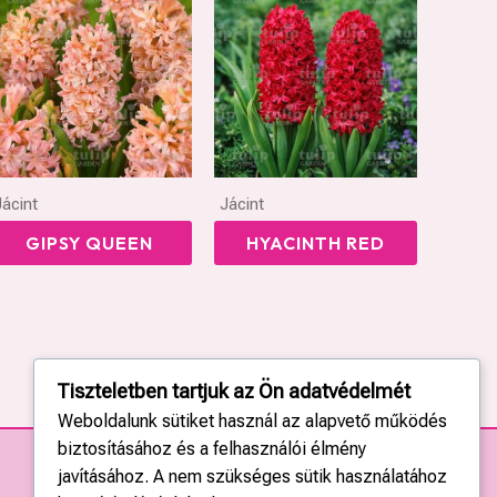
Jácint
Jácint
GIPSY QUEEN
HYACINTH RED
Tiszteletben tartjuk az Ön adatvédelmét
Weboldalunk sütiket használ az alapvető működés
biztosításához és a felhasználói élmény
javításához. A nem szükséges sütik használatához