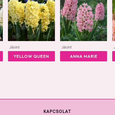
Jácint
Jácint
YELLOW QUEEN
ANNA MARIE
KAPCSOLAT