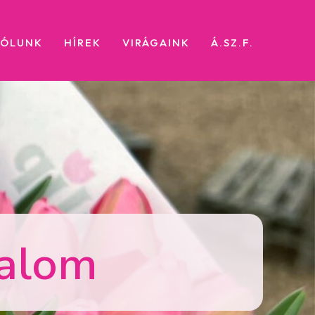
RÓLUNK
HÍREK
VIRÁGAINK
Á.SZ.F.
halom