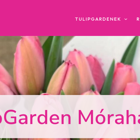
TULIPGARDENEK
pGarden Móra