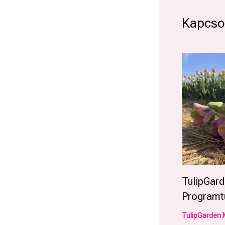
Kapcsol
TulipGar
Programt
TulipGarden