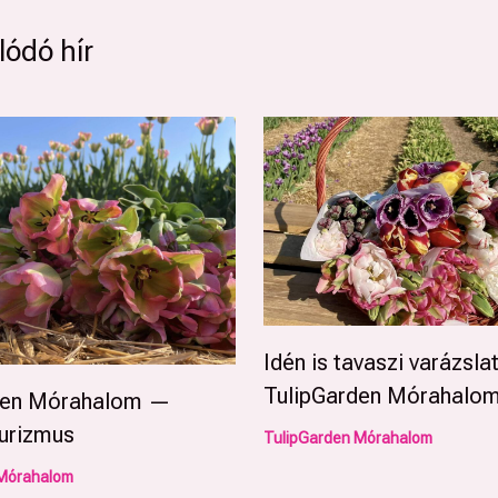
ódó hír
Idén is tavaszi varázslat
TulipGarden Mórahalo
den Mórahalom —
urizmus
TulipGarden Mórahalom
 Mórahalom