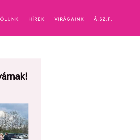
RÓLUNK
HÍREK
VIRÁGAINK
Á.SZ.F.
várnak!