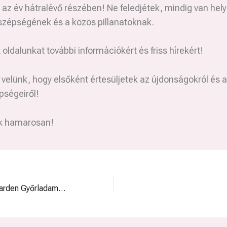
az év hátralévő részében! Ne feledjétek, mindig van hely
szépségének és a közös pillanatoknak.
oldalunkat további információkért és friss hírekért!
velünk, hogy elsőként értesüljetek az újdonságokról és 
pségeiről!
k hamarosan!
Véget ért a TulipGarden Győrladamér kertjében a 2025-ös tulipán szezon