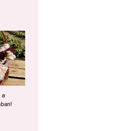
 a
mban!