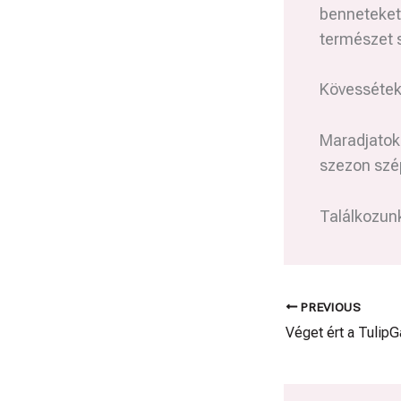
benneteket 
természet 
Kövessétek 
Maradjatok 
szezon szé
Találkozun
PREVIOUS