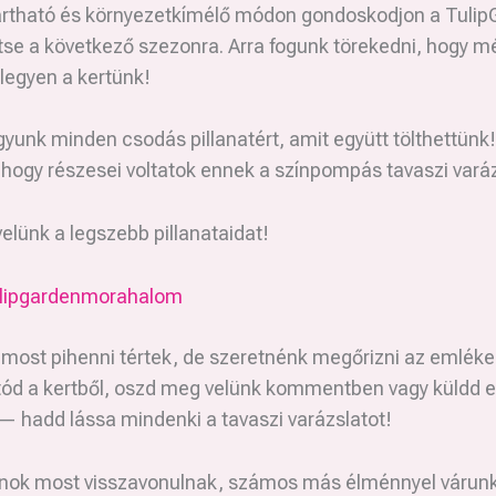
artható és környezetkímélő módon gondoskodjon a Tulip
tse a következő szezonra. Arra fogunk törekedni, hogy 
legyen a kertünk!
yunk minden csodás pillanatért, amit együtt tölthettünk!
hogy részesei voltatok ennek a színpompás tavaszi vará
lünk a legszebb pillanataidat!
ulipgardenmorahalom
 most pihenni tértek, de szeretnénk megőrizni az emléke
tód a kertből, oszd meg velünk kommentben vagy küldd e
 hadd lássa mindenki a tavaszi varázslatot!
pánok most visszavonulnak, számos más élménnyel várun