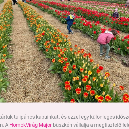
rtuk tulipános kapuinkat, és ezzel egy különleges idősz
n. A
HomokVirág Major
büszkén vállalja a megtisztelő fel