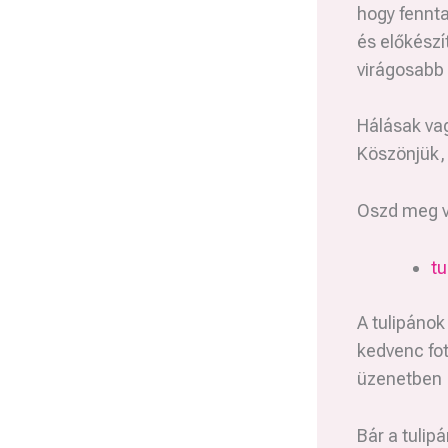
hogy fennt
és előkészí
virágosabb 
Hálásak vag
Köszönjük, 
Oszd meg ve
t
A tulipánok
kedvenc fo
üzenetben —
Bár a tuli