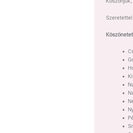
Köszönjük, 
Szeretettel
Köszönetet
C
G
Ho
K
N
Na
N
Ny
P
S