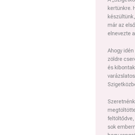
kertünkre. 
készültünk,
már az első
elnevezte a
Ahogy idén 
zöldre cser
és kibontak
varázslatos
Szigetközb
Szeretnénk
megtöltötte
feltöltődve,
sok embern