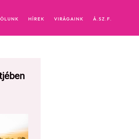
RÓLUNK
HÍREK
VIRÁGAINK
Á.SZ.F.
tjében