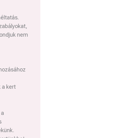
éltatás.
zabályokat,
 mondjuk nem
rehozásához
 a kert
 a
s
ekünk.