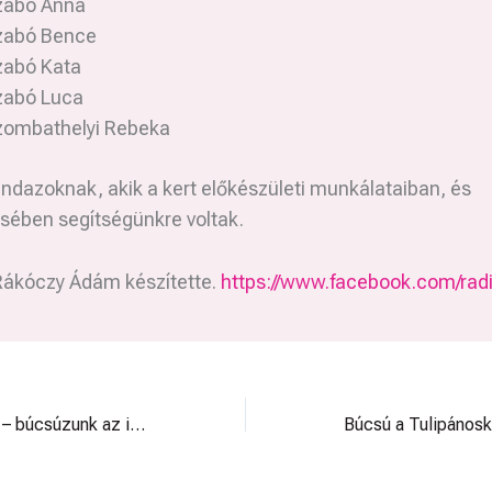
zabó Anna
zabó Bence
zabó Kata
zabó Luca
zombathelyi Rebeka
ndazoknak, akik a kert előkészületi munkálataiban, és
sében segítségünkre voltak.
Rákóczy Ádám készítette.
https://www.facebook.com/radi
Szívből köszönjük – búcsúzunk az idei szezonunktól