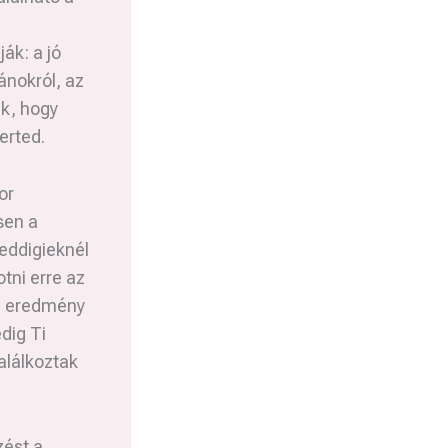
ák: a jó
ánokról, az
uk, hogy
erted.
or
sen a
 eddigieknél
tni erre az
az eredmény
dig Ti
alálkoztak
zést a