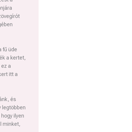
onjára
zövegírót
egében
a fű üde
k a kertet,
 ez a
rt itt a
ánk, és
gy legtöbben
 hogy ilyen
l minket,