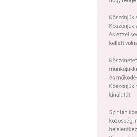
hogy renget
Köszönjük a
Köszönjük a
és ezzel se
kellett vol
Köszönetet
munkájukkal
és működé
Köszönjük m
kínálatát.
Szintén kösz
közösségi 
bejelentkez