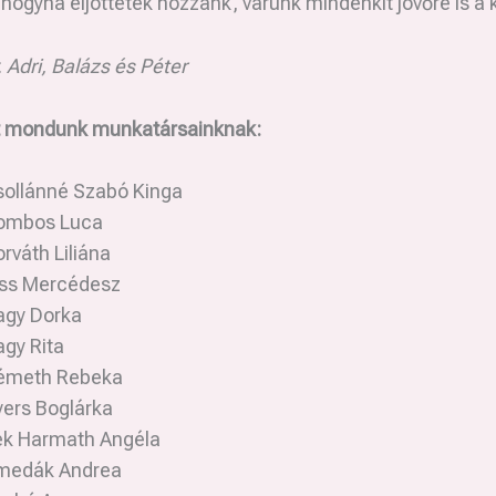
hogyha eljöttetek hozzánk, várunk mindenkit jövőre is a 
:
Adri, Balázs és Péter
 mondunk munkatársainknak:
sollánné Szabó Kinga
ombos Luca
rváth Liliána
iss Mercédesz
agy Dorka
gy Rita
émeth Rebeka
ers Boglárka
ék Harmath Angéla
medák Andrea