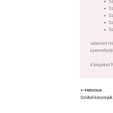
S
S
S
S
S
valamint mi
üzemelteté
A képeket 
PREVIOUS