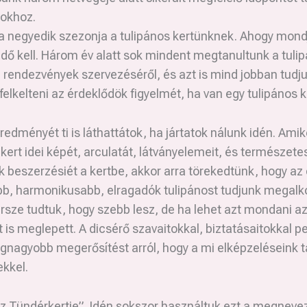
tokhoz.
t a negyedik szezonja a tulipános kertünknek. Ahogy mondj
ő kell. Három év alatt sok mindent megtanultunk a tulip
gű rendezvények szervezéséről, és azt is mind jobban tudj
 felkelteni az érdeklődök figyelmét, ha van egy tulipános k
edményét ti is láthattátok, ha jártatok nálunk idén. Amik
 kert idei képét, arculatát, látványelemeit, és természete
ák beszerzésiét a kertbe, akkor arra törekedtünk, hogy az
b, harmonikusabb, elragadók tulipánost tudjunk megalko
ersze tudtuk, hogy szebb lesz, de ha lehet azt mondani 
is meglepett. A dicsérő szavaitokkal, biztatásaitokkal pe
egnagyobb megerősítést arról, hogy a mi elképzeléseink t
ekkel.
z Tündérkertje”. Idén sokszor használtuk ezt a megneve