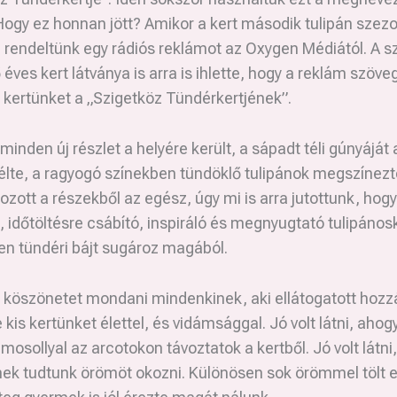
Hogy ez honnan jött? Amikor a kert második tulipán szez
 rendeltünk egy rádiós reklámot az Oxygen Médiától. A s
 éves kert látványa is arra is ihlette, hogy a reklám szöv
 kertünket a „Szigetköz Tündérkertjének”.
minden új részlet a helyére került, a sápadt téli gúnyáját 
élte, a ragyogó színekben tündöklő tulipánok megszínezté
ozott a részekből az egész, úgy mi is arra jutottunk, hogy
, időtöltésre csábító, inspiráló és megnyugtató tulipánoske
en tündéri bájt sugároz magából.
 köszönetet mondani mindenkinek, aki ellátogatott hozz
 kis kertünket élettel, és vidámsággal. Jó volt látni, aho
 mosollyal az arcotokon távoztatok a kertből. Jó volt látni,
ek tudtunk örömöt okozni. Különösen sok örömmel tölt e