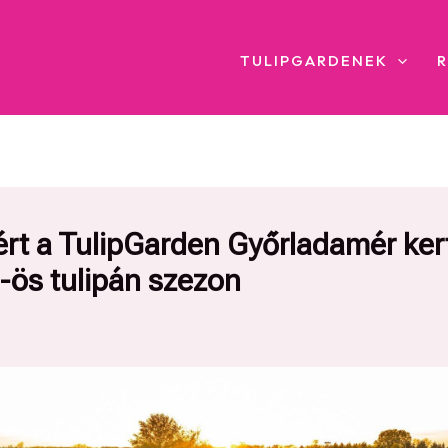
TULIPGARDENEK
ért a TulipGarden Győrladamér ker
-ös tulipán szezon