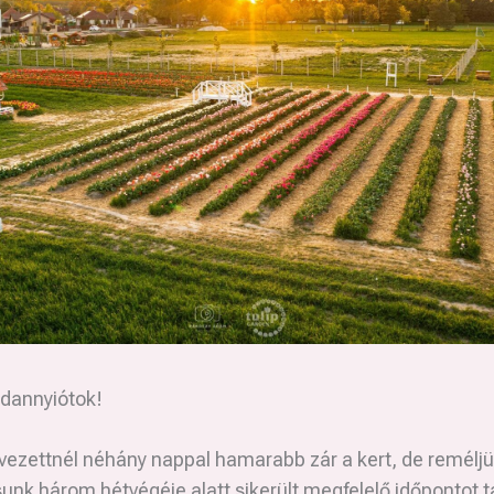
dannyiótok!
vezettnél néhány nappal hamarabb zár a kert, de reméljü
sunk három hétvégéje alatt sikerült megfelelő időpontot t