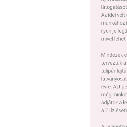
látogatáso
Az idei vol
munkához id
ilyen jelle
mivel lehet
Mindezek er
terveztük a
tulipánfajt
látványosab
évre. Azt p
még minket 
adjátok a l
a Ti ízléset
A „Szigetkö