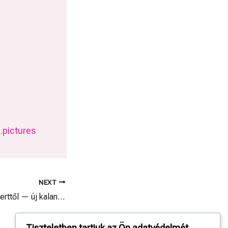
.pictures
NEXT
Búcsú a Tulipánoskerttől — új kalandok várnak!
Tiszteletben tartjuk az Ön adatvédelmét