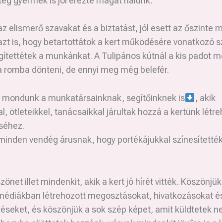
eg gyermek is jól érezte magát nálunk.
z elismerő szavakat és a biztatást, jól esett az őszinte m
zt is, hogy betartottátok a kert működésére vonatkozó s
gítettétek a munkánkat. A Tulipános kútnál a kis padot
na romba dönteni, de ennyi meg még belefér.
 mondunk a munkatársainknak, segítőinknek is
, akik
, ötleteikkel, tanácsaikkal járultak hozzá a kertünk lét
séhez.
inden vendég árusnak, hogy portékájukkal színesítették
önet illet mindenkit, akik a kert jó hírét vitték. Köszönjük
médiákban létrehozott megosztásokat, hivatkozásokat é
éseket, és köszönjük a sok szép képet, amit küldtetek n