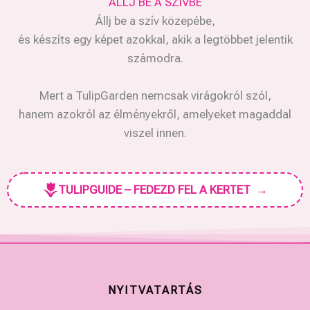
ÁLLJ BE A SZÍVBE
Állj be a szív közepébe,
és készíts egy képet azokkal, akik a legtöbbet jelentik
számodra.
Mert a TulipGarden nemcsak virágokról szól,
hanem azokról az élményekről, amelyeket magaddal
viszel innen.
TULIPGUIDE – FEDEZD FEL A KERTET
→
NYITVATARTÁS