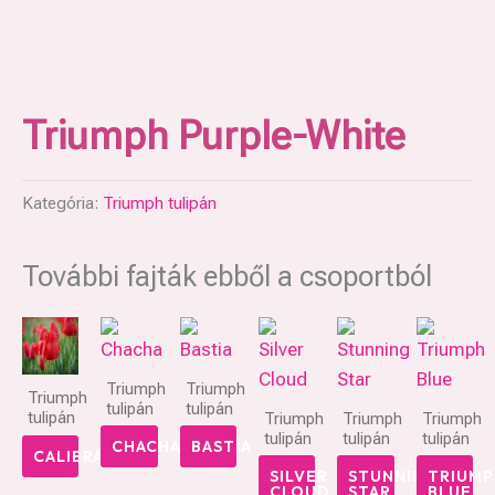
Triumph Purple-White
Kategória:
Triumph tulipán
További fajták ebből a csoportból
Triumph
Triumph
Triumph
tulipán
tulipán
tulipán
Triumph
Triumph
Triumph
tulipán
tulipán
tulipán
CHACHA
BASTIA
CALIBRA
SILVER
STUNNING
TRIUMP
CLOUD
STAR
BLUE