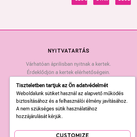
NYITVATARTÁS
Várhatóan áprilisban nyitnak a kertek.
Érdeklődjön a kertek elérhetőségein.
Tiszteletben tartjuk az Ön adatvédelmét
KAPCSOLAT
Weboldalunk sütiket használ az alapvető működés
biztosításához és a felhasználói élmény javításához.
Országos központ: +36 20 428 3010
A nem szükséges sütik használatához
kapcsolat@tulipgarden.hu
hozzájárulását kérjük.
CUSTOMIZE