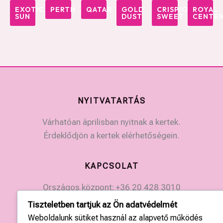
EXOTIC
PERTH
QATAR
GOLD
CRISPION
ROYAL
SUN
DUST
SWEET
CENTEN
NYITVATARTÁS
Várhatóan áprilisban nyitnak a kertek.
Érdeklődjön a kertek elérhetőségein.
KAPCSOLAT
Országos központ: +36 20 428 3010
kapcsolat@tulipgarden.hu
Tiszteletben tartjuk az Ön adatvédelmét
Weboldalunk sütiket használ az alapvető működés