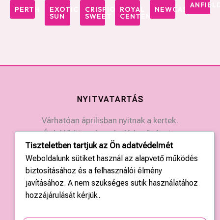
ANFIEL
PERTH
EXOTIC
CRISPION
ROYAL
NEWCASTLE
SUN
SWEET
CENTENNIAL
NYITVATARTÁS
Várhatóan áprilisban nyitnak a kertek.
Érdeklődjön a kertek elérhetőségein.
Tiszteletben tartjuk az Ön adatvédelmét
Weboldalunk sütiket használ az alapvető működés
KAPCSOLAT
biztosításához és a felhasználói élmény
javításához. A nem szükséges sütik használatához
Országos központ: +36 20 428 3010
hozzájárulását kérjük.
kapcsolat@tulipgarden.hu