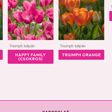
Triumph tulipán
Triumph tulipán
HAPPY FAMILY
TRIUMPH ORANGE
(CSOKROS)