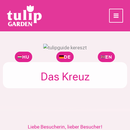
Skip
to
content
HU
DE
EN
Das Kreuz
Liebe Besucherin, lieber Besucher!