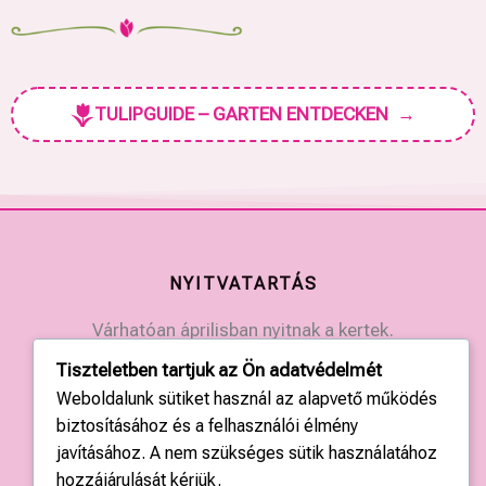
TULIPGUIDE – GARTEN ENTDECKEN
→
NYITVATARTÁS
Várhatóan áprilisban nyitnak a kertek.
Érdeklődjön a kertek elérhetőségein.
Tiszteletben tartjuk az Ön adatvédelmét
Weboldalunk sütiket használ az alapvető működés
KAPCSOLAT
biztosításához és a felhasználói élmény
javításához. A nem szükséges sütik használatához
Országos központ: +36 20 428 3010
hozzájárulását kérjük.