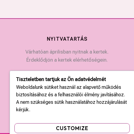
NYITVATARTÁS
Várhatóan áprilisban nyitnak a kertek.
Érdeklődjön a kertek elérhetőségein.
KAPCSOLAT
Tiszteletben tartjuk az Ön adatvédelmét
Weboldalunk sütiket használ az alapvető működés
Országos központ: +36 20 428 3010
biztosításához és a felhasználói élmény javításához.
kapcsolat@tulipgarden.hu
A nem szükséges sütik használatához hozzájárulását
kérjük.
CUSTOMIZE