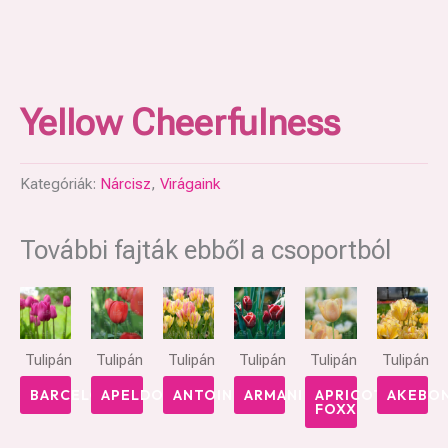
Yellow Cheerfulness
Kategóriák:
Nárcisz
,
Virágaink
További fajták ebből a csoportból
Tulipán
Tulipán
Tulipán
Tulipán
Tulipán
Tulipán
BARCELONA
APELDOORN
ANTOINETTE
ARMANI
APRICOT
AKEBO
FOXX