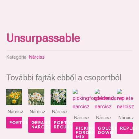
Unsurpassable
Kategória:
Nárcisz
További fajták ebből a csoportból
Nárcisz
Nárcisz
Nárcisz
Nárcisz
Nárcisz
Nárcisz
FORTUNE
GERANIUM
POETICUS
NARCISZ
RECURVUS
PICKING
GOLDEN
REPLET
FORDEN
DOWN
MIX