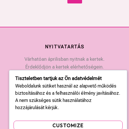
NYITVATARTÁS
Várhatóan áprilisban nyitnak a kertek.
Érdeklődjön a kertek elérhetőségein.
Tiszteletben tartjuk az Ön adatvédelmét
KAPCSOLAT
Weboldalunk sütiket használ az alapvető működés
biztosításához és a felhasználói élmény javításához.
Országos központ: +36 20 428 3010
A nem szükséges sütik használatához
kapcsolat@tulipgarden.hu
hozzájárulását kérjük.
CUSTOMIZE