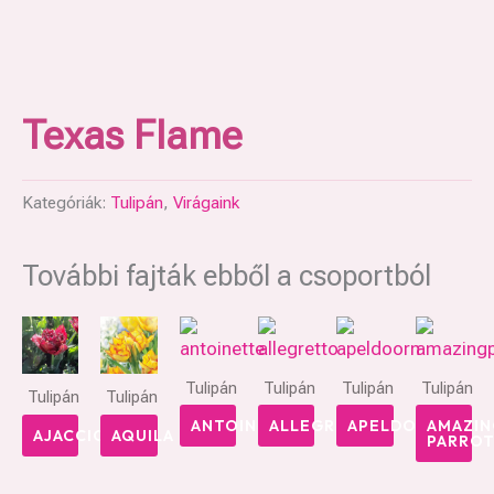
Texas Flame
Kategóriák:
Tulipán
,
Virágaink
További fajták ebből a csoportból
Tulipán
Tulipán
Tulipán
Tulipán
Tulipán
Tulipán
ANTOINETTE
ALLEGRETTO
APELDOORN
AMAZIN
AJACCIO
AQUILA
PARRO