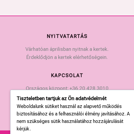
NYITVATARTÁS
Várhatóan áprilisban nyitnak a kertek.
Érdeklődjön a kertek elérhetőségein.
KAPCSOLAT
Országos központ: +36 20 428 3010
kapcsolat@tulipgarden.hu
Tiszteletben tartjuk az Ön adatvédelmét
Weboldalunk sütiket használ az alapvető működés
biztosításához és a felhasználói élmény javításához. A
nem szükséges sütik használatához hozzájárulását
kérjük.