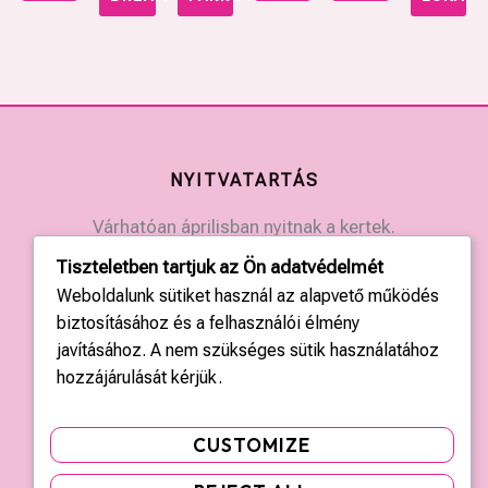
NYITVATARTÁS
Várhatóan áprilisban nyitnak a kertek.
Érdeklődjön a kertek elérhetőségein.
Tiszteletben tartjuk az Ön adatvédelmét
Weboldalunk sütiket használ az alapvető működés
biztosításához és a felhasználói élmény
KAPCSOLAT
javításához. A nem szükséges sütik használatához
Országos központ: +36 20 428 3010
hozzájárulását kérjük.
kapcsolat@tulipgarden.hu
CUSTOMIZE