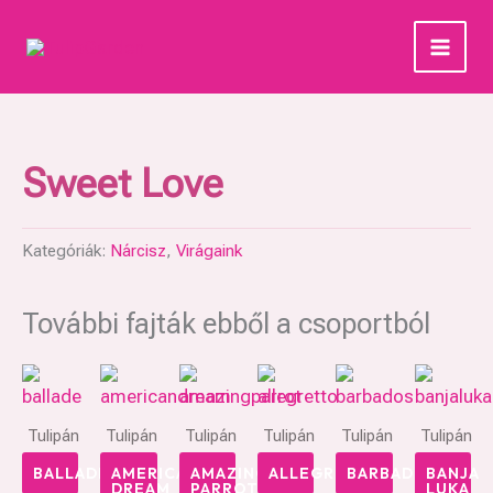
Skip
to
content
Sweet Love
Kategóriák:
Nárcisz
,
Virágaink
További fajták ebből a csoportból
Tulipán
Tulipán
Tulipán
Tulipán
Tulipán
Tulipán
BALLADE
AMERICAN
AMAZING
ALLEGRETTO
BARBADOS
BANJA
DREAM
PARROT
LUKA