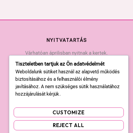
NYITVATARTÁS
Várhatóan áprilisban nyitnak a kertek.
Érdeklődjön a kertek elérhetőségein.
Tiszteletben tartjuk az Ön adatvédelmét
Weboldalunk sütiket használ az alapvető működés
biztosításához és a felhasználói élmény
KAPCSOLAT
javításához. A nem szükséges sütik használatához
Országos központ: +36 20 428 3010
hozzájárulását kérjük.
kapcsolat@tulipgarden.hu
CUSTOMIZE
REJECT ALL