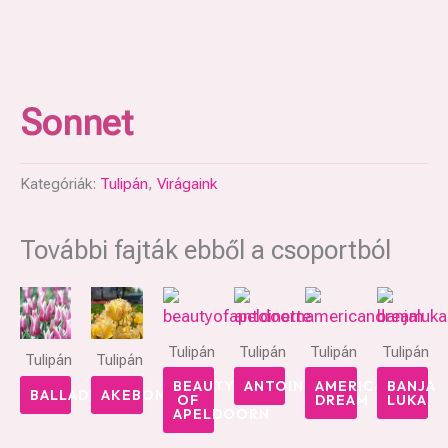
Sonnet
Kategóriák:
Tulipán
,
Virágaink
További fajták ebből a csoportból
Tulipán
Tulipán
Tulipán
Tulipán
Tulipán
Tulipán
BEAUTY
ANTOINETTE
AMERICAN
BANJA
BALLADE
AKEBONO
OF
DREAM
LUKA
APELDOORN