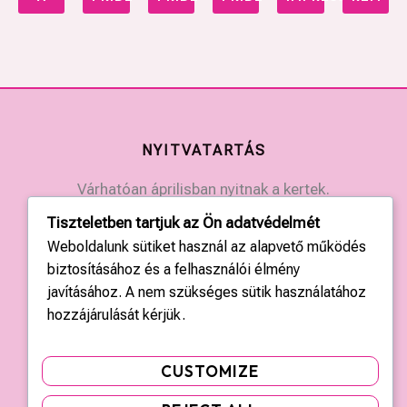
NYITVATARTÁS
Várhatóan áprilisban nyitnak a kertek.
Érdeklődjön a kertek elérhetőségein.
Tiszteletben tartjuk az Ön adatvédelmét
Weboldalunk sütiket használ az alapvető működés
KAPCSOLAT
biztosításához és a felhasználói élmény
javításához. A nem szükséges sütik használatához
Országos központ: +36 20 428 3010
hozzájárulását kérjük.
kapcsolat@tulipgarden.hu
CUSTOMIZE