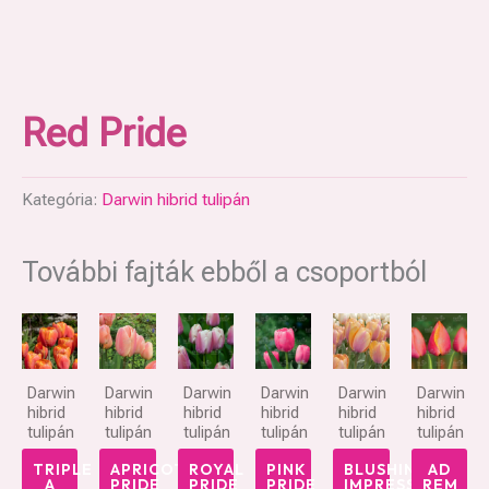
Red Pride
Kategória:
Darwin hibrid tulipán
További fajták ebből a csoportból
Darwin
Darwin
Darwin
Darwin
Darwin
Darwin
hibrid
hibrid
hibrid
hibrid
hibrid
hibrid
tulipán
tulipán
tulipán
tulipán
tulipán
tulipán
TRIPLE
APRICOT
ROYAL
PINK
BLUSHING
AD
A
PRIDE
PRIDE
PRIDE
IMPRESSION
REM