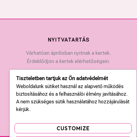
NYITVATARTÁS
Várhatóan áprilisban nyitnak a kertek.
Érdeklődjön a kertek elérhetőségein.
Tiszteletben tartjuk az Ön adatvédelmét
KAPCSOLAT
Weboldalunk sütiket használ az alapvető működés
Országos központ: +36 20 428 3010
biztosításához és a felhasználói élmény javításához.
kapcsolat@tulipgarden.hu
A nem szükséges sütik használatához hozzájárulását
kérjük.
CUSTOMIZE