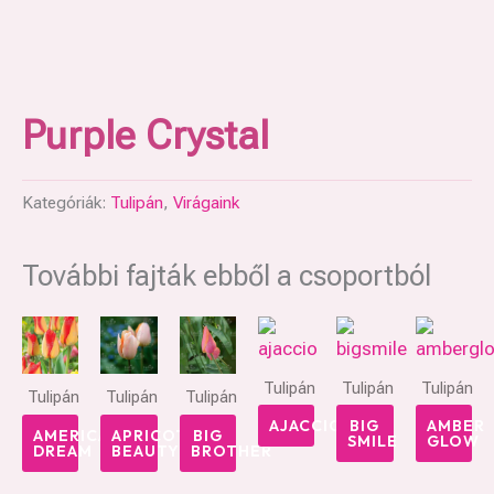
Purple Crystal
Kategóriák:
Tulipán
,
Virágaink
További fajták ebből a csoportból
Tulipán
Tulipán
Tulipán
Tulipán
Tulipán
Tulipán
AJACCIO
BIG
AMBER
AMERICAN
APRICOT
BIG
SMILE
GLOW
DREAM
BEAUTY
BROTHER