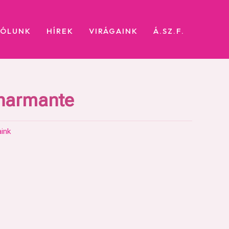
RÓLUNK
HÍREK
VIRÁGAINK
Á.SZ.F.
Charmante
aink