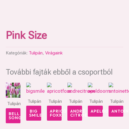
Pink Size
Kategóriák:
Tulipán
,
Virágaink
További fajták ebből a csoportból
Tulipán
Tulipán
Tulipán
Tulipán
Tulipán
Tulipán
BIG
APRICOT
ANDRÉ
APELDOORN
ANTOIN
BELL
SMILE
FOXX
CITROËN
SONG