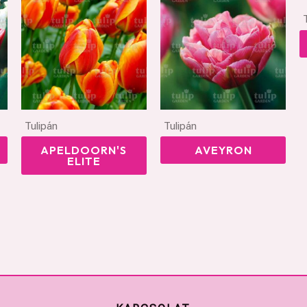
Tulipán
Tulipán
APELDOORN'S
AVEYRON
ELITE