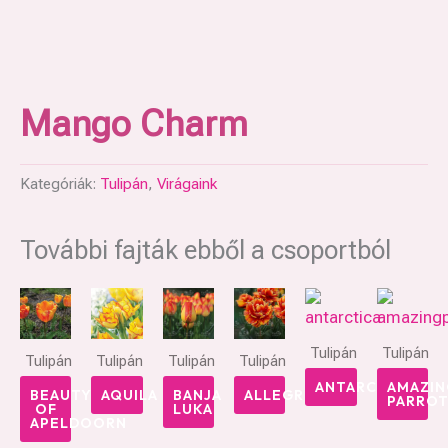
Mango Charm
Kategóriák:
Tulipán
,
Virágaink
További fajták ebből a csoportból
Tulipán
Tulipán
Tulipán
Tulipán
Tulipán
Tulipán
ANTARCTICA
AMAZIN
BEAUTY
AQUILA
BANJA
ALLEGRETTO
PARRO
OF
LUKA
APELDOORN