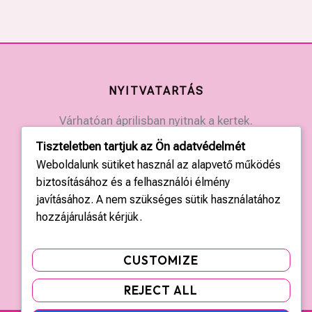
NYITVATARTÁS
Várhatóan áprilisban nyitnak a kertek.
Érdeklődjön a kertek elérhetőségein.
Tiszteletben tartjuk az Ön adatvédelmét
Weboldalunk sütiket használ az alapvető működés
KAPCSOLAT
biztosításához és a felhasználói élmény
javításához. A nem szükséges sütik használatához
Országos központ: +36 20 428 3010
hozzájárulását kérjük.
kapcsolat@tulipgarden.hu
CUSTOMIZE
REJECT ALL