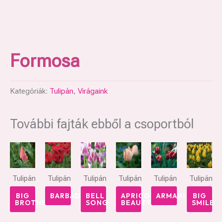
Formosa
Kategóriák:
Tulipán
,
Virágaink
További fajták ebből a csoportból
Tulipán
Tulipán
Tulipán
Tulipán
Tulipán
Tulipán
BIG
BARBADOS
BELL
APRICOT
ARMANI
BIG
BROTHER
SONG
BEAUTY
SMILE