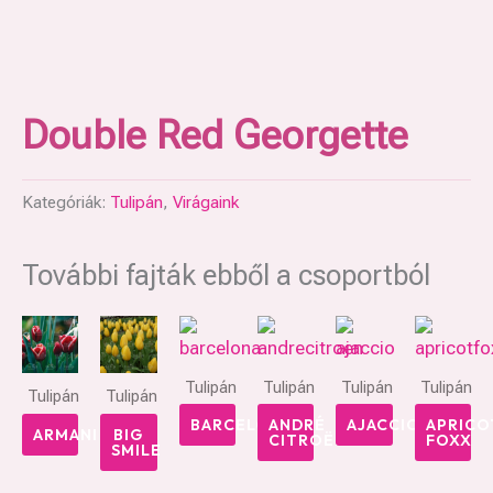
Double Red Georgette
Kategóriák:
Tulipán
,
Virágaink
További fajták ebből a csoportból
Tulipán
Tulipán
Tulipán
Tulipán
Tulipán
Tulipán
BARCELONA
ANDRÉ
AJACCIO
APRICO
ARMANI
BIG
CITROËN
FOXX
SMILE