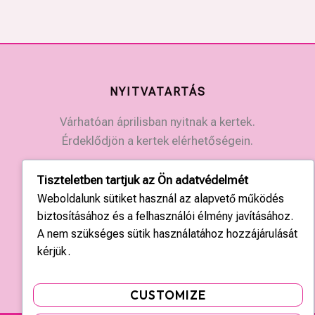
NYITVATARTÁS
Várhatóan áprilisban nyitnak a kertek.
Érdeklődjön a kertek elérhetőségein.
Tiszteletben tartjuk az Ön adatvédelmét
KAPCSOLAT
Weboldalunk sütiket használ az alapvető működés
Országos központ: +36 20 428 3010
biztosításához és a felhasználói élmény javításához.
kapcsolat@tulipgarden.hu
A nem szükséges sütik használatához hozzájárulását
kérjük.
CUSTOMIZE