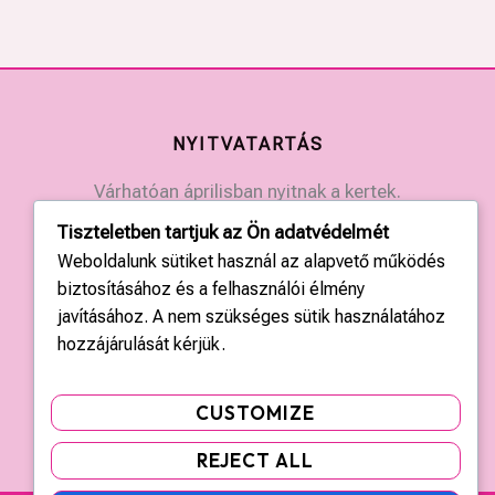
NYITVATARTÁS
Várhatóan áprilisban nyitnak a kertek.
Érdeklődjön a kertek elérhetőségein.
Tiszteletben tartjuk az Ön adatvédelmét
Weboldalunk sütiket használ az alapvető működés
KAPCSOLAT
biztosításához és a felhasználói élmény
javításához. A nem szükséges sütik használatához
Országos központ: +36 20 428 3010
hozzájárulását kérjük.
kapcsolat@tulipgarden.hu
CUSTOMIZE
REJECT ALL