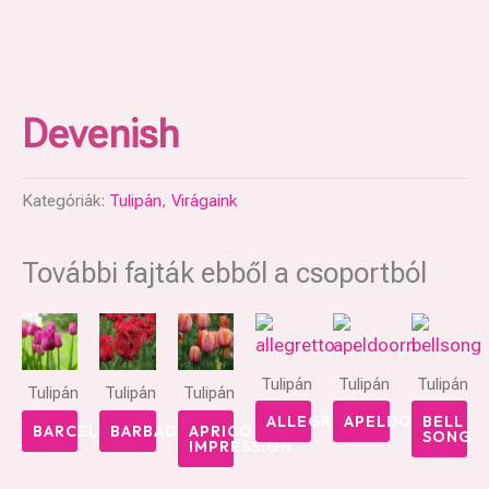
Devenish
Kategóriák:
Tulipán
,
Virágaink
További fajták ebből a csoportból
Tulipán
Tulipán
Tulipán
Tulipán
Tulipán
Tulipán
ALLEGRETTO
APELDOORN
BELL
BARCELONA
BARBADOS
APRICOT
SONG
IMPRESSION