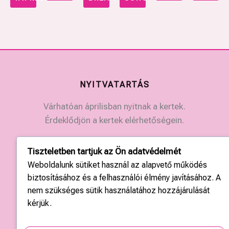
NYITVATARTÁS
Várhatóan áprilisban nyitnak a kertek.
Érdeklődjön a kertek elérhetőségein.
Tiszteletben tartjuk az Ön adatvédelmét
KAPCSOLAT
Weboldalunk sütiket használ az alapvető működés
Országos központ: +36 20 428 3010
biztosításához és a felhasználói élmény javításához. A
kapcsolat@tulipgarden.hu
nem szükséges sütik használatához hozzájárulását
kérjük.