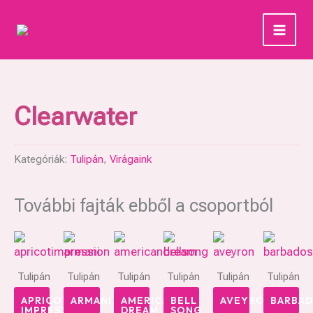
Skip
to
content
Clearwater
Kategóriák:
Tulipán
,
Virágaink
További fajták ebből a csoportból
Tulipán
Tulipán
Tulipán
Tulipán
Tulipán
Tulipán
APRICOT
ARMANI
AMERICAN
BELL
AVEYRON
BARBA
IMPRESSION
DREAM
SONG