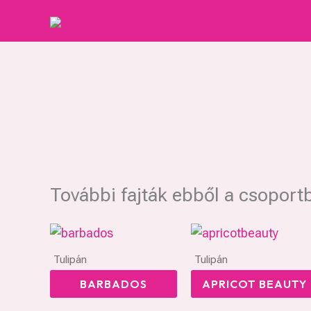
Skip
to
content
További fajták ebből a csoport
Tulipán
Tulipán
BARBADOS
APRICOT BEAUTY