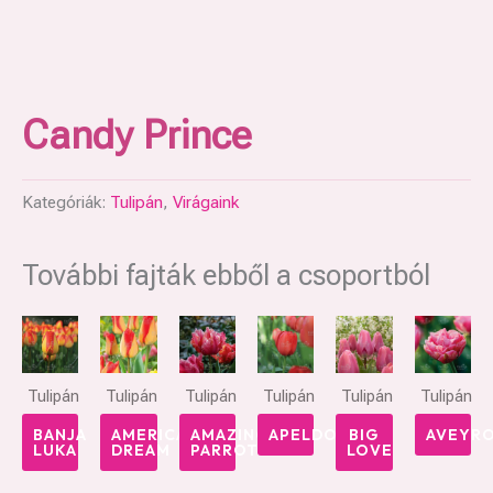
Candy Prince
Kategóriák:
Tulipán
,
Virágaink
További fajták ebből a csoportból
Tulipán
Tulipán
Tulipán
Tulipán
Tulipán
Tulipán
BANJA
AMERICAN
AMAZING
APELDOORN
BIG
AVEYR
LUKA
DREAM
PARROT
LOVE