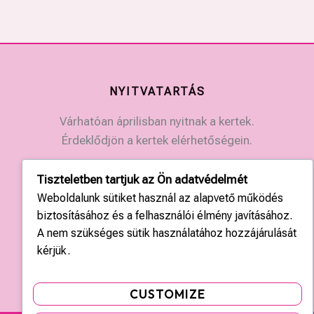
NYITVATARTÁS
Várhatóan áprilisban nyitnak a kertek.
Érdeklődjön a kertek elérhetőségein.
Tiszteletben tartjuk az Ön adatvédelmét
KAPCSOLAT
Weboldalunk sütiket használ az alapvető működés
Országos központ: +36 20 428 3010
biztosításához és a felhasználói élmény javításához.
kapcsolat@tulipgarden.hu
A nem szükséges sütik használatához hozzájárulását
kérjük.
CUSTOMIZE