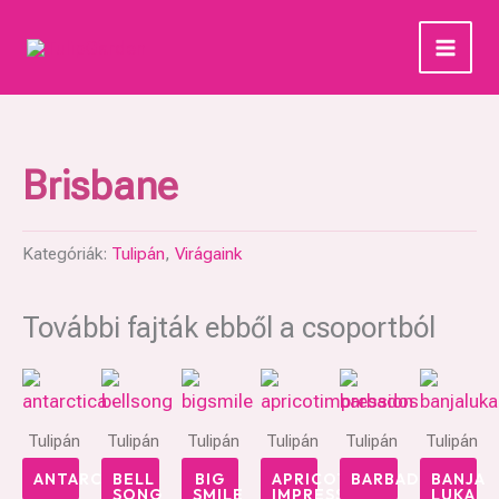
Skip
to
content
Brisbane
Kategóriák:
Tulipán
,
Virágaink
További fajták ebből a csoportból
Tulipán
Tulipán
Tulipán
Tulipán
Tulipán
Tulipán
ANTARCTICA
BELL
BIG
APRICOT
BARBADOS
BANJA
SONG
SMILE
IMPRESSION
LUKA