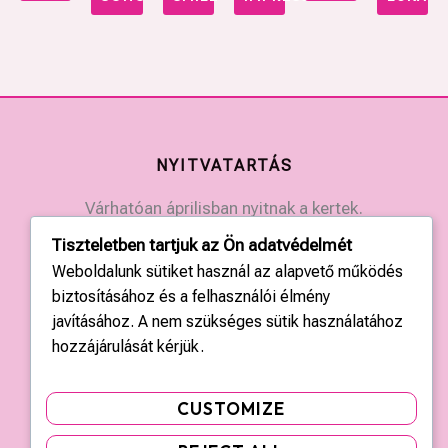
NYITVATARTÁS
Várhatóan áprilisban nyitnak a kertek.
Érdeklődjön a kertek elérhetőségein.
Tiszteletben tartjuk az Ön adatvédelmét
Weboldalunk sütiket használ az alapvető működés
biztosításához és a felhasználói élmény
KAPCSOLAT
javításához. A nem szükséges sütik használatához
Országos központ: +36 20 428 3010
hozzájárulását kérjük.
kapcsolat@tulipgarden.hu
CUSTOMIZE