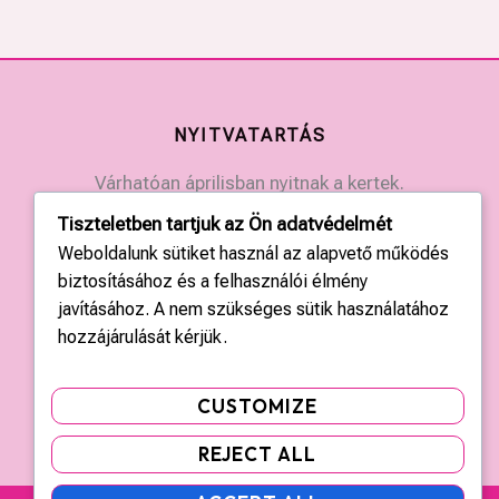
NYITVATARTÁS
Várhatóan áprilisban nyitnak a kertek.
Érdeklődjön a kertek elérhetőségein.
Tiszteletben tartjuk az Ön adatvédelmét
Weboldalunk sütiket használ az alapvető működés
biztosításához és a felhasználói élmény
KAPCSOLAT
javításához. A nem szükséges sütik használatához
Országos központ: +36 20 428 3010
hozzájárulását kérjük.
kapcsolat@tulipgarden.hu
CUSTOMIZE
REJECT ALL