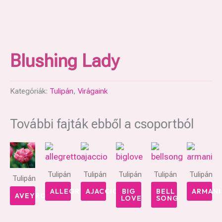
Blushing Lady
Kategóriák:
Tulipán
,
Virágaink
További fajták ebből a csoportból
Tulipán
Tulipán
Tulipán
Tulipán
Tulipán
Tulipán
ALLEGRETTO
AJACCIO
BIG
BELL
ARMANI
AVEYRON
LOVE
SONG