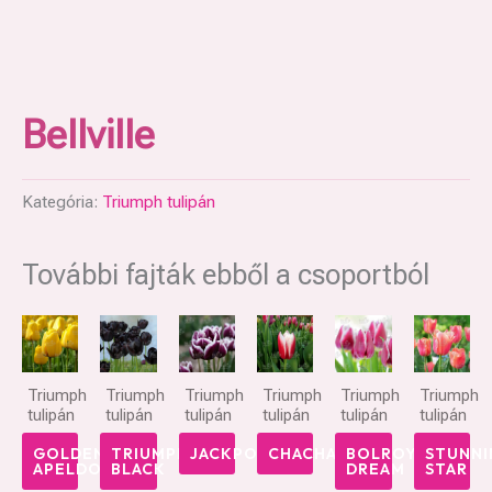
Bellville
Kategória:
Triumph tulipán
További fajták ebből a csoportból
Triumph
Triumph
Triumph
Triumph
Triumph
Triumph
tulipán
tulipán
tulipán
tulipán
tulipán
tulipán
GOLDEN
TRIUMPH
JACKPOT
CHACHA
BOLROYAL
STUNNI
APELDOORN
BLACK
DREAM
STAR