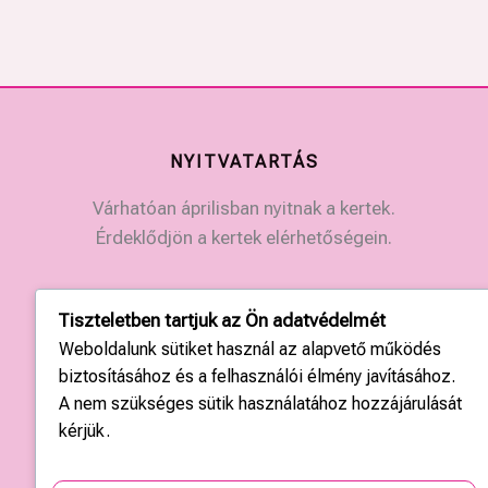
NYITVATARTÁS
Várhatóan áprilisban nyitnak a kertek.
Érdeklődjön a kertek elérhetőségein.
KAPCSOLAT
Tiszteletben tartjuk az Ön adatvédelmét
Weboldalunk sütiket használ az alapvető működés
Országos központ: +36 20 428 3010
biztosításához és a felhasználói élmény javításához.
kapcsolat@tulipgarden.hu
A nem szükséges sütik használatához hozzájárulását
kérjük.