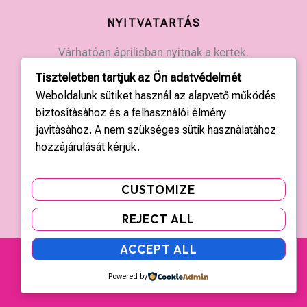
NYITVATARTÁS
Várhatóan áprilisban nyitnak a kertek.
Érdeklődjön a kertek elérhetőségein.
Tiszteletben tartjuk az Ön adatvédelmét
Weboldalunk sütiket használ az alapvető működés
KAPCSOLAT
biztosításához és a felhasználói élmény
javításához. A nem szükséges sütik használatához
Országos központ: +36 20 428 3010
hozzájárulását kérjük.
kapcsolat@tulipgarden.hu
CUSTOMIZE
REJECT ALL
ACCEPT ALL
Copyright © 2026 | tulipgarden.hu | Minden jog
fenntartva!
Powered by