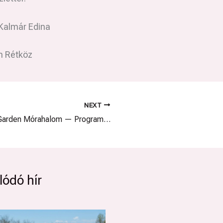
 Kalmár Edina
n Rétköz
NEXT
TulipGarden Mórahalom — Programturizmus
ódó hír