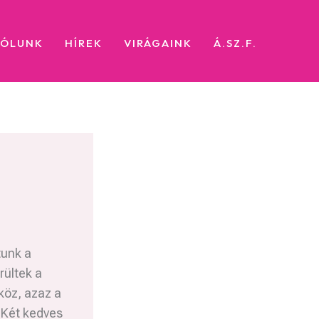
RÓLUNK
HÍREK
VIRÁGAINK
Á.SZ.F.
tunk a
rültek a
köz, azaz a
 Két kedves