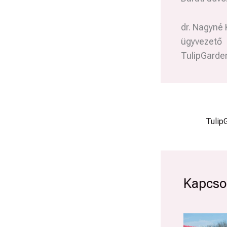
dr. Nagyné
ügyvezető
TulipGarde
Kapcsol