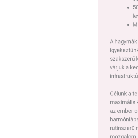
50
le
Mi
A hagymák i
igyekeztünk
szakszerű 
várjuk a ke
infrastruktú
Célunk a te
maximális 
az ember ö
harmóniába
rutinszerű
mozgalom, h