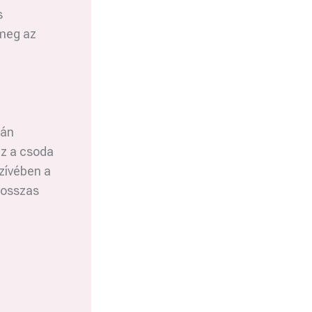
s
 meg az
lán
ez a csoda
szívében a
 hosszas