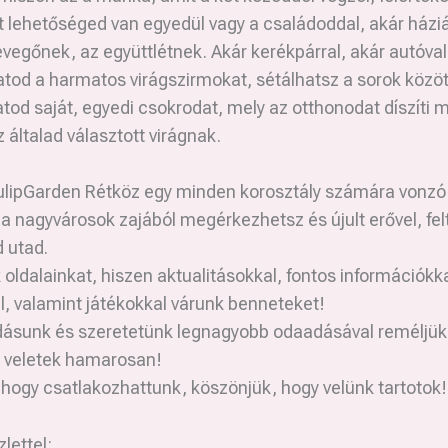
 Itt lehetőséged van egyedül vagy a családoddal, akár házi
 levegőnek, az együttlétnek. Akár kerékpárral, akár autóva
tod a harmatos virágszirmokat, sétálhatsz a sorok közöt
od saját, egyedi csokrodat, mely az otthonodat díszíti m
z általad választott virágnak.
ulipGarden Rétköz egy minden korosztály számára vonzó 
 a nagyvárosok zajából megérkezhetsz és újult erővel, fel
d utad.
oldalainkat, hiszen aktualitásokkal, fontos információkka
l, valamint játékokkal várunk benneteket!
sunk és szeretetünk legnagyobb odaadásával reméljük
k veletek hamarosan!
hogy csatlakozhattunk, köszönjük, hogy velünk tartotok!
lettel: