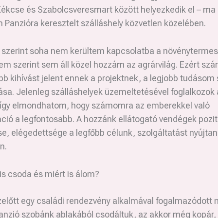
Kékcse és Szabolcsveresmart között helyezkedik el – ma
 Panzióra keresztelt szálláshely közvetlen közelében.
 szerint soha nem kerültem kapcsolatba a növénytermes
em szerint sem áll közel hozzám az agrárvilág. Ezért s
 kihívást jelent ennek a projektnek, a legjobb tudásom s
sa. Jelenleg szálláshelyek üzemeltetésével foglalkozok 
 így elmondhatom, hogy számomra az emberekkel való
ió a legfontosabb. A hozzánk ellátogató vendégek pozit
se, elégedettsége a legfőbb célunk, szolgáltatást nyújtan
n.
is csoda és miért is álom?
zelőtt egy családi rendezvény alkalmával fogalmazódott
anzió szobánk ablakából csodáltuk, az akkor még kopár,