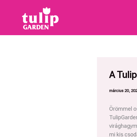
Skip
to
content
A Tuli
március 20, 20
Örömmel os
TulipGarden
virághagymá
mi kis cso