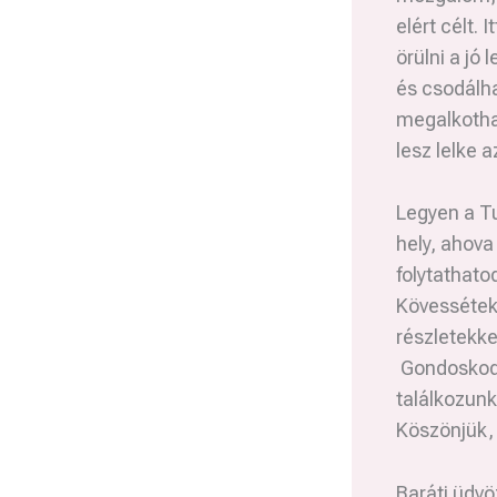
elért célt.
örülni a jó
és csodálha
megalkothat
lesz lelke a
Legyen a T
hely, ahova
folytathato
Kövessétek 
részletekke
Gondoskodá
találkozun
Köszönjük, 
Baráti üdvöz