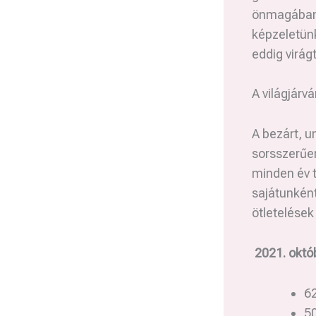
önmagában i
képzeletünk
eddig virág
A világjár
A bezárt, u
sorsszerűe
minden év t
sajátunként
ötletelések
2021. októb
62
5