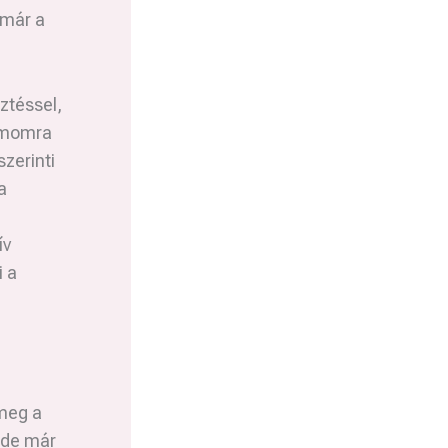
 már a
ztéssel,
zámomra
zerinti
a
ív
i a
 meg a
 de már