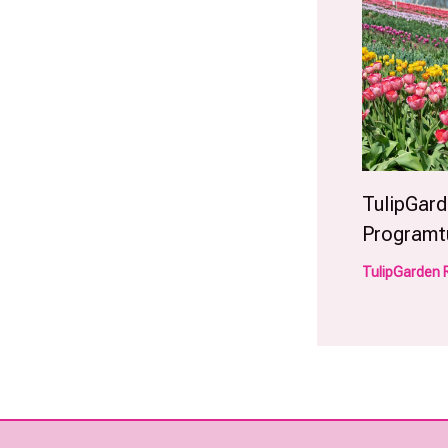
TulipGard
Programt
TulipGarden 