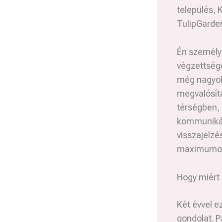
település, 
TulipGarden
Én személy
végzettség
még nagyobb
megvalósítá
térségben,
kommunikác
visszajelzé
maximumo
Hogy miért 
Két évvel e
gondolat. P