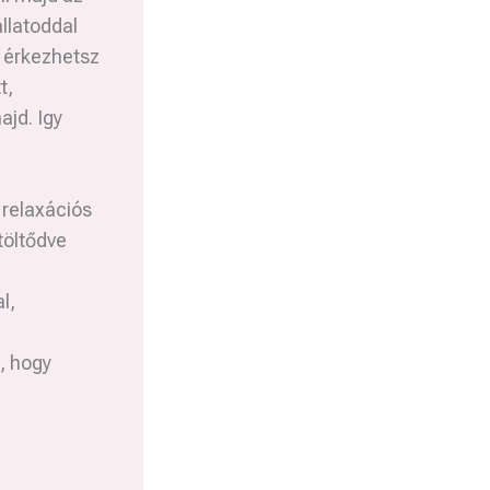
állatoddal
l érkezhetsz
t,
ajd. Igy
relaxációs
töltődve
l,
, hogy