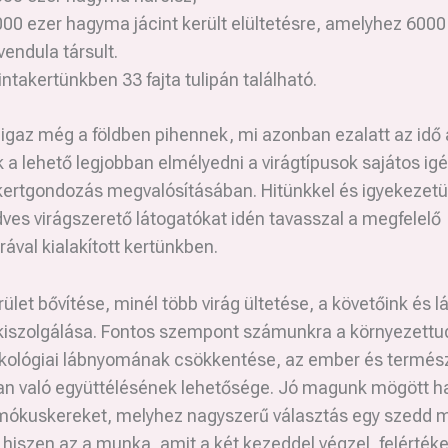
00 ezer hagyma jácint került elültetésre, amelyhez 6000
vendula társult.
ntakertünkben 33 fajta tulipán található.
gaz még a földben pihennek, mi azonban ezalatt az idő 
 a lehető legjobban elmélyedni a virágtípusok sajátos ig
kertgondozás megvalósításában. Hitünkkel és igyekezetü
dves virágszerető látogatókat idén tavasszal a megfelelő
rával kialakított kertünkben.
rület bővítése, minél több virág ültetése, a követőink és l
kiszolgálása. Fontos szempont számunkra a környezettu
kológiai lábnyomának csökkentése, az ember és termés
n való együttélésének lehetősége. Jó magunk mögött ha
 mókuskereket, melyhez nagyszerű választás egy szedd
iszen az a munka, amit a két kezeddel végzel, felértéke