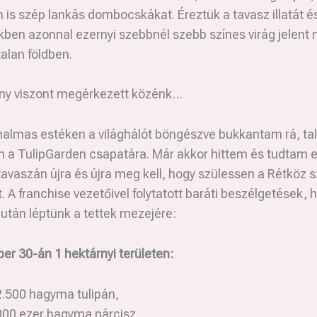
s szép lankás dombocskákat. Éreztük a tavasz illatát é
ben azonnal ezernyi szebbnél szebb színes virág jelent
talan földben.
vány viszont megérkezett közénk…
nalmas estéken a világhálót böngészve bukkantam rá, ta
n a TulipGarden csapatára. Már akkor hittem és tudtam 
avaszán újra és újra meg kell, hogy szülessen a Rétköz 
. A franchise vezetőivel folytatott baráti beszélgetések,
 után léptünk a tettek mezejére:
er 30-án 1 hektárnyi területen:
.500 hagyma tulipán,
000 ezer hagyma nárcisz,