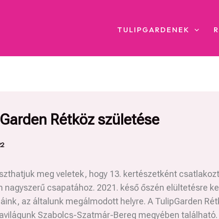
TULIPGARDENEK
pGarden Rétköz születése
22
zthatjuk meg veletek, hogy 13. kertészetként csatlakoz
 nagyszerű csapatához. 2021. késő őszén elültetésre ke
ink, az általunk megálmodott helyre. A TulipGarden Rét
davilágunk Szabolcs-Szatmár-Bereg megyében található.