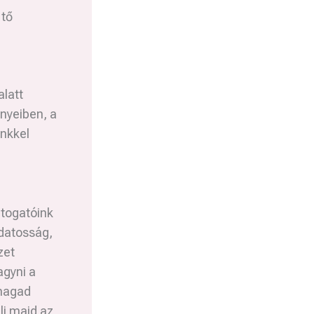
 tő
alatt
ényeiben, a
nkkel
átogatóink
datosság,
zet
gyni a
 magad
li majd az